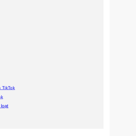
n TikTok
ok
loạt