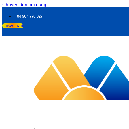
Chuyển đến nội dung
+84 967 778 327
Download