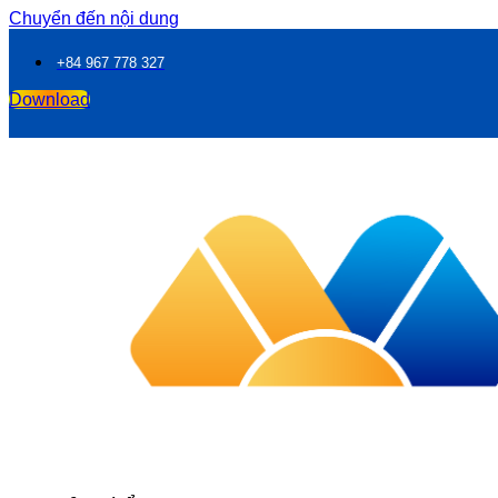
Chuyển đến nội dung
+84 967 778 327
Download