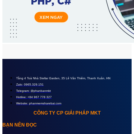
Tầng 4 Toà Nhà Stellar Garden, 35 Lê Văn Thiêm, Thanh Xuân, HN
Zalo: 0965.329.151
Telegram: @phanbanmkt
Hotline: +84 967 778 327
Website: phanmemsharebai.com
CÔNG TY CP GIẢI PHÁP MKT
BẠN NÊN ĐỌC