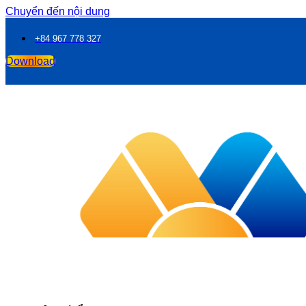
Chuyển đến nội dung
+84 967 778 327
Download