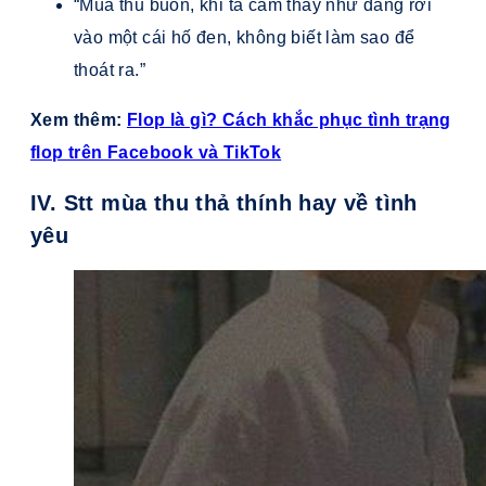
“Mùa thu buồn, khi ta cảm thấy như đang rơi
vào một cái hố đen, không biết làm sao để
thoát ra.”
Xem thêm:
Flop là gì? Cách khắc phục tình trạng
flop trên Facebook và TikTok
IV. Stt mùa thu thả thính hay về tình
yêu