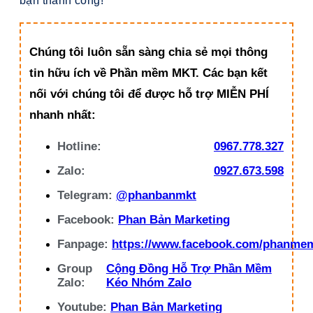
bạn thành công!
Chúng tôi luôn sẵn sàng chia sẻ mọi thông
tin hữu ích về Phần mềm MKT. Các bạn kết
nối với chúng tôi để được hỗ trợ MIỄN PHÍ
nhanh nhất:
Hotline:
0967.778.327
Zalo:
0927.673.598
Telegram:
@phanbanmkt
Facebook:
Phan Bản Marketing
Fanpage:
https://www.facebook.com/phanme
Group
Cộng Đồng Hỗ Trợ Phần Mềm
Zalo:
Kéo Nhóm Zalo
Youtube:
Phan Bản Marketing