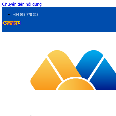
Chuyển đến nội dung
+84 967 778 327
Download