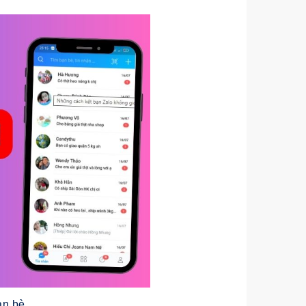
ạn bè