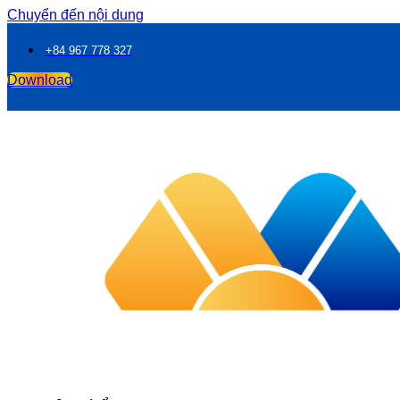
Chuyển đến nội dung
+84 967 778 327
Download