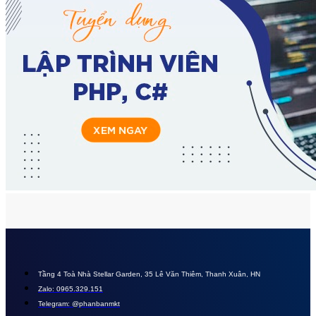
Tầng 4 Toà Nhà Stellar Garden, 35 Lê Văn Thiêm, Thanh Xuân, HN
Zalo: 0965.329.151
Telegram: @phanbanmkt