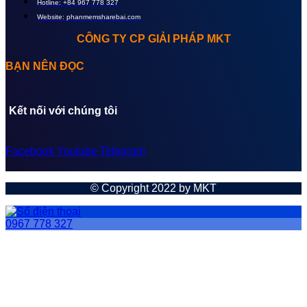
Hotline: +84 967 778 327
Website: phanmemsharebai.com
CÔNG TY CP GIẢI PHÁP MKT
BẠN NÊN ĐỌC
Kết nối với chúng tôi
Facebook
Youtube
Telegram
© Copyright 2022 by MKT
0967 778 327