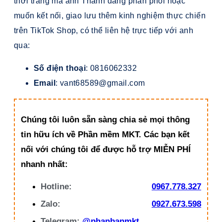
thời trang mà anh Thành đang phân phối hoặc
muốn kết nối, giao lưu thêm kinh nghiệm thực chiến
trên TikTok Shop, có thể liên hệ trực tiếp với anh
qua:
Số điện thoại
: 0816062332
Email
:
vant68589@gmail.com
Chúng tôi luôn sẵn sàng chia sẻ mọi thông
tin hữu ích về Phần mềm MKT. Các bạn kết
nối với chúng tôi để được hỗ trợ MIỄN PHÍ
nhanh nhất:
Hotline:
0967.778.327
Zalo:
0927.673.598
Telegram:
@phanbanmkt