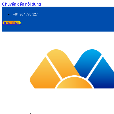
Chuyển đến nội dung
+84 967 778 327
Download