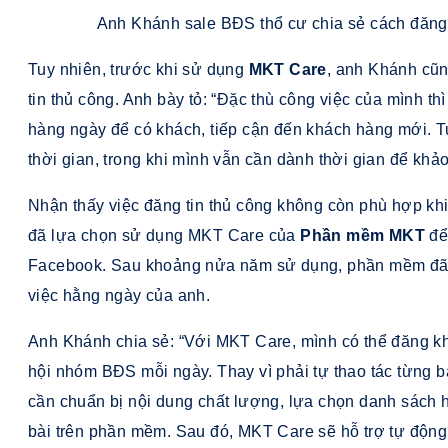
Anh Khánh sale BĐS thổ cư chia sẻ cách đăng
Tuy nhiên, trước khi sử dụng
MKT Care
, anh Khánh cũn
tin thủ công. Anh bày tỏ: “Đặc thù công việc của mình thì
hàng ngày để có khách, tiếp cận đến khách hàng mới. Tu
thời gian, trong khi mình vẫn cần dành thời gian để khảo
Nhận thấy việc đăng tin thủ công không còn phù hợp k
đã lựa chọn sử dụng MKT Care của
Phần mềm MKT
để 
Facebook. Sau khoảng nửa năm sử dụng, phần mềm đã tr
việc hằng ngày của anh.
Anh Khánh chia sẻ: “Với MKT Care, mình có thể đăng kh
hội nhóm BĐS mỗi ngày. Thay vì phải tự thao tác từng b
cần chuẩn bị nội dung chất lượng, lựa chọn danh sách h
bài trên phần mềm. Sau đó, MKT Care sẽ hỗ trợ tự động đ