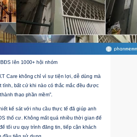
 BĐS lên 1000+ hội nhóm
T Care không chỉ vì sự tiện lợi, dễ dùng mà
ệt tình, bất cứ khi nào có thắc mắc đều được
g thành thạo phần mềm”.
hiết kế sát với nhu cầu thực tế đã giúp anh
S thổ cư. Không mất quá nhiều thời gian để
ể tối ưu quy trình đăng tin, tiếp cận khách
 đầu tiên sử dụng.