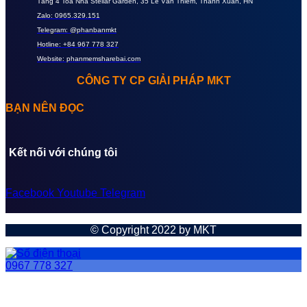
Tầng 4 Toà Nhà Stellar Garden, 35 Lê Văn Thiêm, Thanh Xuân, HN
Zalo: 0965.329.151
Telegram: @phanbanmkt
Hotline: +84 967 778 327
Website: phanmemsharebai.com
CÔNG TY CP GIẢI PHÁP MKT
BẠN NÊN ĐỌC
Kết nối với chúng tôi
Facebook
Youtube
Telegram
© Copyright 2022 by MKT
0967 778 327